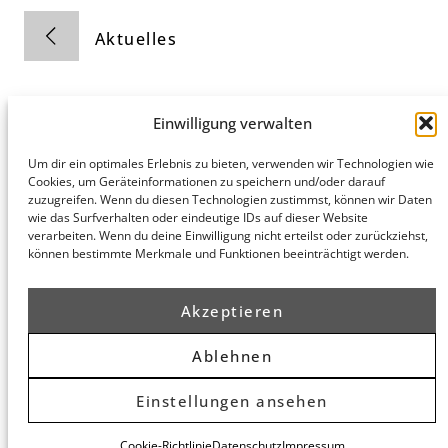
Aktuelles
Einwilligung verwalten
Um dir ein optimales Erlebnis zu bieten, verwenden wir Technologien wie
Cookies, um Geräteinformationen zu speichern und/oder darauf
Hamburg
München
Datenschutz
zuzugreifen. Wenn du diesen Technologien zustimmst, können wir Daten
honert
honert
Impressum
wie das Surfverhalten oder eindeutige IDs auf dieser Website
hamburg
münchen
verarbeiten. Wenn du deine Einwilligung nicht erteilst oder zurückziehst,
können bestimmte Merkmale und Funktionen beeinträchtigt werden.
PartG mbB
PartG mbB
Hohe Bleichen
Theatinerstr.
8
14 (Fünf Höfe)
Akzeptieren
20354
80333
Hamburg
München
Routenplaner
Routenplaner
Ablehnen
Einstellungen ansehen
© 2026 honert. Alle Rechte vorbehalten.
Cookie-Richtlinie
Datenschutz
Impressum