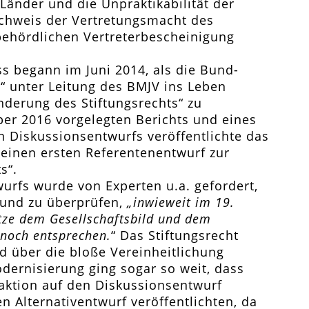
 Länder und die Unpraktikabilität der
achweis der Vertretungsmacht des
 behördlichen Vertreterbescheinigung
s begann im Juni 2014, als die Bund-
“ unter Leitung des BMJV ins Leben
derung des Stiftungsrechts“ zu
ber 2016 vorgelegten Berichts und eines
n Diskussionsentwurfs veröffentlichte das
einen ersten Referentenentwurf zur
s“.
urfs wurde von Experten u.a. gefordert,
 und zu überprüfen,
„inwieweit im 19.
tze dem Gesellschaftsbild und dem
 noch entsprechen.
“ Das Stiftungsrecht
nd über die bloße Vereinheitlichung
ernisierung ging sogar so weit, dass
eaktion auf den Diskussionsentwurf
Alternativentwurf veröffentlichten, da