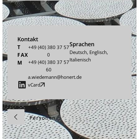
Kontakt
Sprachen
T
+49 (40) 380 37 57
Deutsch
,
Englisch
,
FAX
0
Italienisch
+49 (40) 380 37 57
M
60
a.wiedemann@honert.de
vCard
Personen