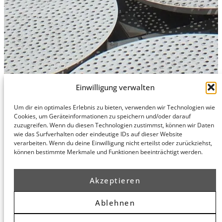
Einwilligung verwalten
Um dir ein optimales Erlebnis zu bieten, verwenden wir Technologien wie
Cookies, um Geräteinformationen zu speichern und/oder darauf
Hamburg
München
Datenschutz
zuzugreifen. Wenn du diesen Technologien zustimmst, können wir Daten
honert
honert
Impressum
wie das Surfverhalten oder eindeutige IDs auf dieser Website
hamburg
münchen
verarbeiten. Wenn du deine Einwilligung nicht erteilst oder zurückziehst,
PartG mbB
PartG mbB
können bestimmte Merkmale und Funktionen beeinträchtigt werden.
Hohe Bleichen
Theatinerstr.
8
14 (Fünf Höfe)
Akzeptieren
20354
80333
Hamburg
München
Routenplaner
Routenplaner
Ablehnen