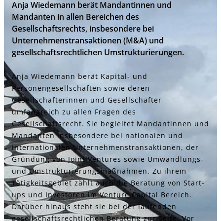
Anja Wiedemann berät Mandantinnen und
Mandanten in allen Bereichen des
Gesellschaftsrechts, insbesondere bei
Unternehmenstransaktionen (M&A) und
gesellschaftsrechtlichen Umstrukturierungen.
Anja Wiedemann berät Kapital- und
Personengesellschaften sowie deren
Gesellschafterinnen und Gesellschafter
umfangreich zu allen Fragen des
Gesellschaftsrecht. Sie begleitet Mandantinnen und
Mandanten insbesondere bei nationalen und
internationalen Unternehmenstransaktionen, der
Gründung von Joint Ventures sowie Umwandlungs-
und Umstrukturierungsmaßnahmen. Zu ihrem
Tätigkeitsgebiet zählt auch die Beratung von Start-
ups und Investoren im Venture Capital Bereich.
Darüber hinaus steht sie bei der laufenden
gesellschaftsrechtlichen Beratung zur Seite. Vor