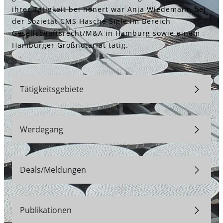
ihrer Tätigkeit bei honert war Anja Wiedemann bei
der Sozietät CMS Hasche Sigle im Bereich
Gesellschaftsrecht/M&A in Hamburg sowie einem
Hamburger Großnotariat tätig.
Tätigkeitsgebiete
Werdegang
Deals/Meldungen
Publikationen