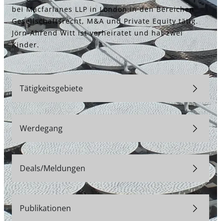
bei Macfarlanes LLP in London in den Bereichen
Gesellschaftsrecht, M&A und Private Equity tätig.
Jörn-Ahrend Witt ist verheiratet und hat zwei
Kinder.
Tätigkeitsgebiete
Werdegang
Deals/Meldungen
Publikationen