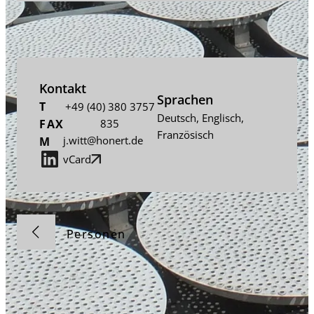
Kontakt
Sprachen
T
+49 (40) 380 3757
Deutsch
,
Englisch
,
FAX
835
Französisch
j.witt@honert.de
M
vCard
Personen