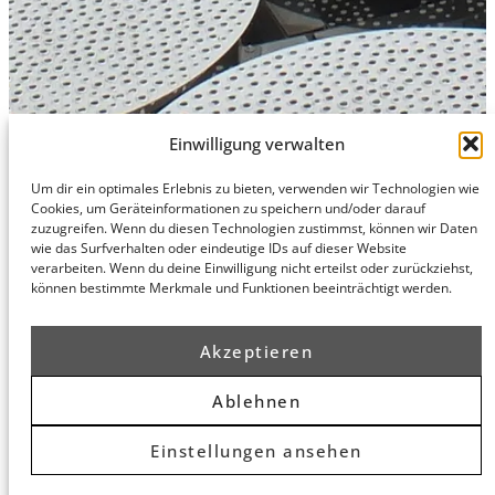
Einwilligung verwalten
Um dir ein optimales Erlebnis zu bieten, verwenden wir Technologien wie
Cookies, um Geräteinformationen zu speichern und/oder darauf
Hamburg
München
Datenschutz
zuzugreifen. Wenn du diesen Technologien zustimmst, können wir Daten
honert
honert
Impressum
wie das Surfverhalten oder eindeutige IDs auf dieser Website
hamburg
münchen
verarbeiten. Wenn du deine Einwilligung nicht erteilst oder zurückziehst,
PartG mbB
PartG mbB
können bestimmte Merkmale und Funktionen beeinträchtigt werden.
Hohe Bleichen
Theatinerstr.
8
14 (Fünf Höfe)
Akzeptieren
20354
80333
Hamburg
München
Routenplaner
Routenplaner
Ablehnen
Einstellungen ansehen
© 2026 honert. Alle Rechte vorbehalten.