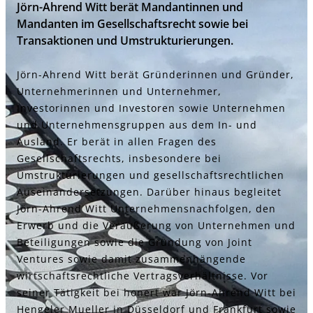
Jörn-Ahrend Witt berät Mandantinnen und
Mandanten im Gesellschaftsrecht sowie bei
Transaktionen und Umstrukturierungen.
Jörn-Ahrend Witt berät Gründerinnen und Gründer,
Unternehmerinnen und Unternehmer,
Investorinnen und Investoren sowie Unternehmen
und Unternehmensgruppen aus dem In- und
Ausland. Er berät in allen Fragen des
Gesellschaftsrechts, insbesondere bei
Umstrukturierungen und gesellschaftsrechtlichen
Auseinandersetzungen. Darüber hinaus begleitet
Jörn-Ahrend Witt Unternehmensnachfolgen, den
Erwerb und die Veräußerung von Unternehmen und
Beteiligungen sowie die Gründung von Joint
Ventures sowie damit zusammenhängende
wirtschaftsrechtliche Vertragsverhältnisse. Vor
seiner Tätigkeit bei honert war Jörn-Ahrend Witt bei
Hengeler Mueller in Düsseldorf und Frankfurt sowie