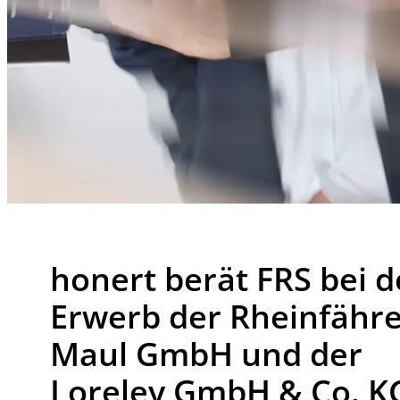
honert berät FRS bei 
Erwerb der Rheinfähr
Maul GmbH und der
Loreley GmbH & Co. K