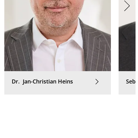
Dr.
Jan-Christian
Heins
Seb