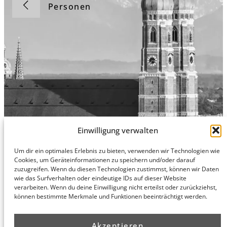
Personen
Einwilligung verwalten
Um dir ein optimales Erlebnis zu bieten, verwenden wir Technologien wie
Cookies, um Geräteinformationen zu speichern und/oder darauf
Hamburg
München
Datenschutz
zuzugreifen. Wenn du diesen Technologien zustimmst, können wir Daten
honert
honert
Impressum
wie das Surfverhalten oder eindeutige IDs auf dieser Website
hamburg
münchen
verarbeiten. Wenn du deine Einwilligung nicht erteilst oder zurückziehst,
PartG mbB
PartG mbB
können bestimmte Merkmale und Funktionen beeinträchtigt werden.
Hohe Bleichen
Theatinerstr.
8
14 (Fünf Höfe)
Akzeptieren