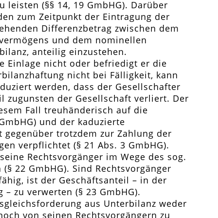
zu leisten (§§ 14, 19 GmbHG). Darüber
 den zum Zeitpunkt der Eintragung der
stehenden Differenzbetrag zwischen dem
tsvermögens und dem nominellen
bilanz, anteilig einzustehen.
ge Einlage nicht oder befriedigt er die
ilanzhaftung nicht bei Fälligkeit, kann
aduziert werden, dass der Gesellschafter
l zugunsten der Gesellschaft verliert. Der
iesem Fall treuhänderisch auf die
1 GmbHG) und der kaduzierte
ft gegenüber trotzdem zur Zahlung der
gen verpflichtet (§ 21 Abs. 3 GmbHG).
 seine Rechtsvorgänger im Wege des sog.
n (§ 22 GmbHG). Sind Rechtsvorgänger
hig, ist der Geschäftsanteil – in der
g – zu verwerten (§ 23 GmbHG).
usgleichsforderung aus Unterbilanz weder
 noch von seinen Rechtsvorgängern zu