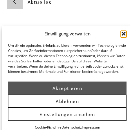
Aktuelles
Einwilligung verwalten
Hamburg
München
Datenschutz
Um dir ein optimales Erlebnis zu bieten, verwenden wir Technologien wie
Cookies, um Geräteinformationen zu speichern und/oder darauf
honert
honert
Impressum
zuzugreifen. Wenn du diesen Technologien zustimmst, können wir Daten
hamburg
münchen
wie das Surfverhalten oder eindeutige IDs auf dieser Website
PartG mbB
PartG mbB
verarbeiten. Wenn du deine Einwilligung nicht erteilst oder zurückziehst,
Hohe Bleichen
Theatinerstr.
können bestimmte Merkmale und Funktionen beeinträchtigt werden.
8
14 (Fünf Höfe)
20354
80333
Akzeptieren
Hamburg
München
Routenplaner
Routenplaner
Ablehnen
© 2026 honert. Alle Rechte vorbehalten.
Einstellungen ansehen
Cookie-Richtlinie
Datenschutz
Impressum
```