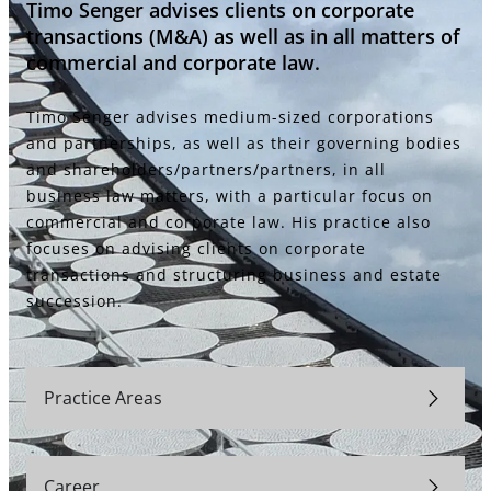
Timo Senger advises clients on corporate
transactions (M&A) as well as in all matters of
commercial and corporate law.
Timo Senger advises medium-sized corporations
and partnerships, as well as their governing bodies
and shareholders/partners/partners, in all
business law matters, with a particular focus on
commercial and corporate law. His practice also
focuses on advising clients on corporate
transactions and structuring business and estate
succession.
Practice Areas
Career