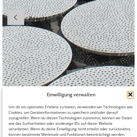
People
Einwilligung verwalten
Um dir ein optimales Erlebnis zu bieten, verwenden wir Technologien wie
Hamburg
Munich
Privacy Policy
Cookies, um Geräteinformationen zu speichern und/oder darauf
zuzugreifen. Wenn du diesen Technologien zustimmst, können wir Daten
honert
honert
Legal Notice
wie das Surfverhalten oder eindeutige IDs auf dieser Website
hamburg
münchen
verarbeiten. Wenn du deine Einwilligung nicht erteilst oder zurückziehst,
PartG mbB
PartG mbB
können bestimmte Merkmale und Funktionen beeinträchtigt werden.