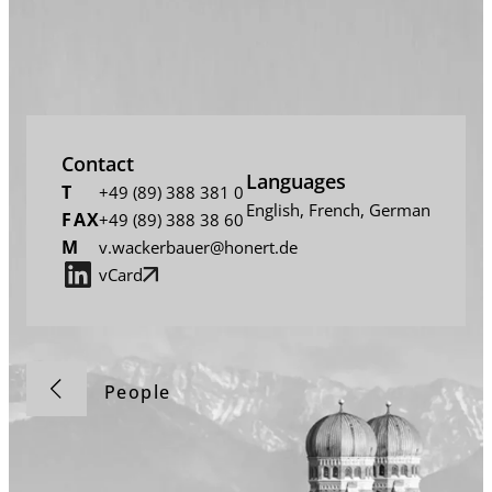
Contact
Languages
T
+49 (89) 388 381 0
English
,
French
,
German
FAX
+49 (89) 388 38 60
M
v.wackerbauer@honert.de
vCard
People