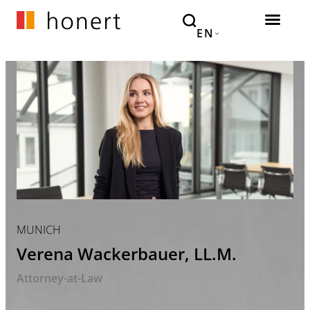
EN
MUNICH
Verena Wackerbauer, LL.M.
Attorney-at-Law