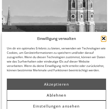
Einwilligung verwalten
Um dir ein optimales Erlebnis zu bieten, verwenden wir Technologien wie
Hamburg
Munich
Privacy Policy
Cookies, um Geräteinformationen zu speichern und/oder darauf
zuzugreifen. Wenn du diesen Technologien zustimmst, können wir Daten
honert
honert
Legal Notice
wie das Surfverhalten oder eindeutige IDs auf dieser Website
hamburg
münchen
verarbeiten. Wenn du deine Einwilligung nicht erteilst oder zurückziehst,
PartG mbB
PartG mbB
können bestimmte Merkmale und Funktionen beeinträchtigt werden.
Hohe Bleichen
Theatinerstr.
8
14 (Fünf Höfe)
20354
80333
Akzeptieren
Hamburg
München
Route
Route
Ablehnen
Planner
Planner
Einstellungen ansehen
© 2026 honert. All rights reserved.