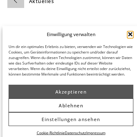
Aktuelles
Einwilligung verwalten
Hamburg
München
Datenschutz
Um dir ein optimales Erlebnis zu bieten, verwenden wir Technologien wie
Cookies, um Geräteinformationen zu speichern und/oder darauf
honert
honert
Impressum
zuzugreifen. Wenn du diesen Technologien zustimmst, können wir Daten
hamburg
münchen
wie das Surfverhalten oder eindeutige IDs auf dieser Website
PartG mbB
PartG mbB
verarbeiten. Wenn du deine Einwilligung nicht erteilst oder zurückziehst,
Hohe Bleichen
Theatinerstr.
können bestimmte Merkmale und Funktionen beeinträchtigt werden.
8
14 (Fünf Höfe)
20354
80333
Hamburg
München
Akzeptieren
Routenplaner
Routenplaner
Ablehnen
© 2026 honert. Alle Rechte vorbehalten.
Einstellungen ansehen
Cookie-Richtlinie
Datenschutz
Impressum
```