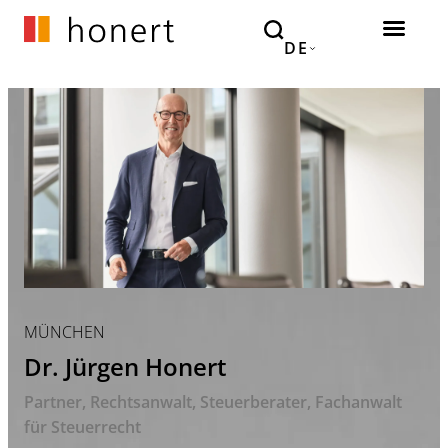
DE
MÜNCHEN
Dr. Jürgen Honert
Partner
Rechtsanwalt, Steuerberater
Fachanwalt
für Steuerrecht