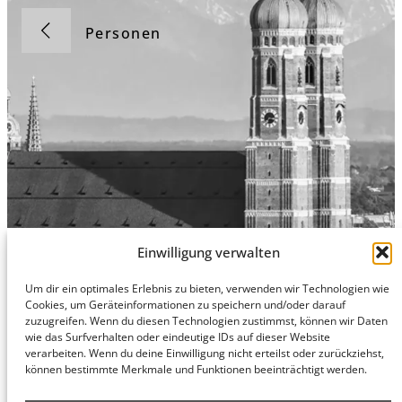
Personen
Einwilligung verwalten
Um dir ein optimales Erlebnis zu bieten, verwenden wir Technologien wie
Cookies, um Geräteinformationen zu speichern und/oder darauf
Hamburg
München
Datenschutz
zuzugreifen. Wenn du diesen Technologien zustimmst, können wir Daten
honert
honert
Impressum
wie das Surfverhalten oder eindeutige IDs auf dieser Website
hamburg
münchen
verarbeiten. Wenn du deine Einwilligung nicht erteilst oder zurückziehst,
PartG mbB
PartG mbB
können bestimmte Merkmale und Funktionen beeinträchtigt werden.
Hohe Bleichen
Theatinerstr.