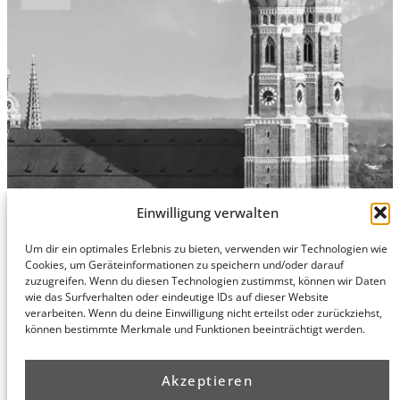
Einwilligung verwalten
Um dir ein optimales Erlebnis zu bieten, verwenden wir Technologien wie
Hamburg
Munich
Privacy Policy
Cookies, um Geräteinformationen zu speichern und/oder darauf
zuzugreifen. Wenn du diesen Technologien zustimmst, können wir Daten
honert
honert
Legal Notice
wie das Surfverhalten oder eindeutige IDs auf dieser Website
hamburg
münchen
verarbeiten. Wenn du deine Einwilligung nicht erteilst oder zurückziehst,
PartG mbB
PartG mbB
können bestimmte Merkmale und Funktionen beeinträchtigt werden.
Hohe Bleichen
Theatinerstr.
8
14 (Fünf Höfe)
20354
80333
Akzeptieren
Hamburg
München