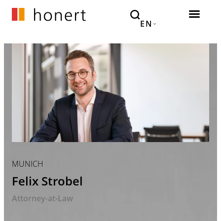
EN
MUNICH
Felix Strobel
Attorney-at-Law