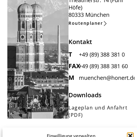
Theatinerstr. 14 (Fünf
Höfe)
80333 München
Routenplaner
Kontakt
T
+49 (89) 388 381 0
FAX
+49 (89) 388 381 60
M
muenchen@honert.de
Downloads
Lageplan und Anfahrt
(PDF)
Einwilligung verwalten