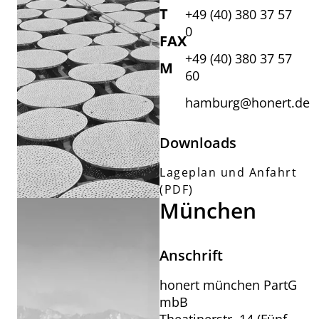
T
+49 (40) 380 37 57
0
FAX
+49 (40) 380 37 57
M
60
hamburg@honert.de
Downloads
Lageplan und Anfahrt
(PDF)
München
Anschrift
honert münchen PartG
mbB