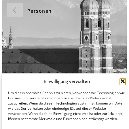
Personen
Einwilligung verwalten
Um dir ein optimales Erlebnis zu bieten, verwenden wir Technologien wie
Cookies, um Geräteinformationen zu speichern und/oder darauf
Hamburg
München
Datenschutz
zuzugreifen. Wenn du diesen Technologien zustimmst, können wir Daten
honert
honert
Impressum
wie das Surfverhalten oder eindeutige IDs auf dieser Website
hamburg
münchen
verarbeiten. Wenn du deine Einwilligung nicht erteilst oder zurückziehst,
PartG mbB
PartG mbB
können bestimmte Merkmale und Funktionen beeinträchtigt werden.
Hohe Bleichen
Theatinerstr.