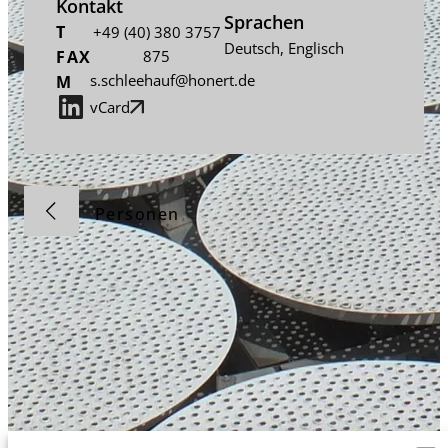
Kontakt
Sprachen
T
+49 (40) 380 3757
Deutsch
,
Englisch
FAX
875
s.schleehauf@honert.de
M
vCard
Personen