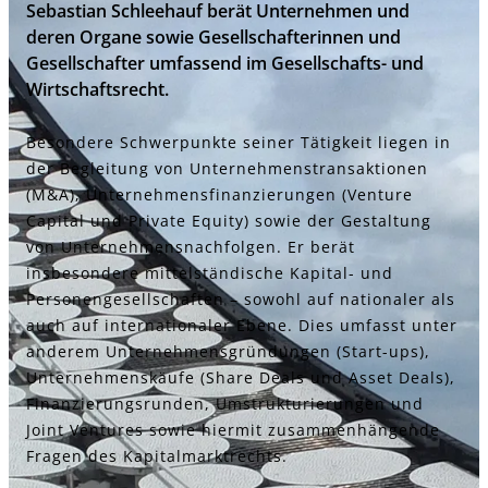
Sebastian Schleehauf berät Unternehmen und
deren Organe sowie Gesellschafterinnen und
Gesellschafter umfassend im Gesellschafts- und
Wirtschaftsrecht.
Besondere Schwerpunkte seiner Tätigkeit liegen in
der Begleitung von Unternehmenstransaktionen
(M&A), Unternehmensfinanzierungen (Venture
Capital und Private Equity) sowie der Gestaltung
von Unternehmensnachfolgen. Er berät
insbesondere mittelständische Kapital- und
Personengesellschaften – sowohl auf nationaler als
auch auf internationaler Ebene. Dies umfasst unter
anderem Unternehmensgründungen (Start-ups),
Unternehmenskäufe (Share Deals und Asset Deals),
Finanzierungsrunden, Umstrukturierungen und
Joint Ventures sowie hiermit zusammenhängende
Fragen des Kapitalmarktrechts.