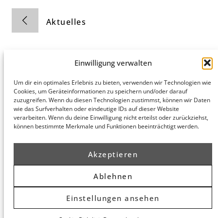
Aktuelles
Einwilligung verwalten
Um dir ein optimales Erlebnis zu bieten, verwenden wir Technologien wie
Cookies, um Geräteinformationen zu speichern und/oder darauf
Hamburg
München
Datenschutz
zuzugreifen. Wenn du diesen Technologien zustimmst, können wir Daten
honert
honert
Impressum
wie das Surfverhalten oder eindeutige IDs auf dieser Website
hamburg
münchen
verarbeiten. Wenn du deine Einwilligung nicht erteilst oder zurückziehst,
können bestimmte Merkmale und Funktionen beeinträchtigt werden.
PartG mbB
PartG mbB
Hohe Bleichen
Theatinerstr.
8
14 (Fünf Höfe)
Akzeptieren
20354
80333
Hamburg
München
Routenplaner
Routenplaner
Ablehnen
Einstellungen ansehen
© 2026 honert. Alle Rechte vorbehalten.