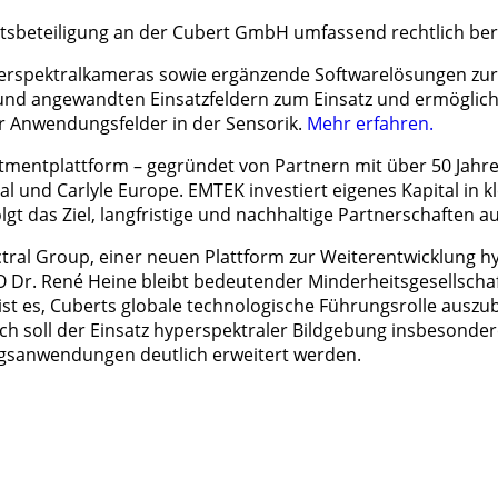
tsbeteiligung an der Cubert GmbH umfassend rechtlich ber
erspektralkameras sowie ergänzende Softwarelösungen zur 
 angewandten Einsatzfeldern zum Einsatz und ermöglichen d
 Anwendungsfelder in der Sensorik.
Mehr erfahren.
estmentplattform – gegründet von Partnern mit über 50 Ja
 und Carlyle Europe. EMTEK investiert eigenes Kapital in 
das Ziel, langfristige und nachhaltige Partnerschaften a
tral Group, einer neuen Plattform zur Weiterentwicklung hy
EO Dr. René Heine bleibt bedeutender Minderheitsgesellsc
st es, Cuberts globale technologische Führungsrolle auszu
h soll der Einsatz hyperspektraler Bildgebung insbesondere
gsanwendungen deutlich erweitert werden.